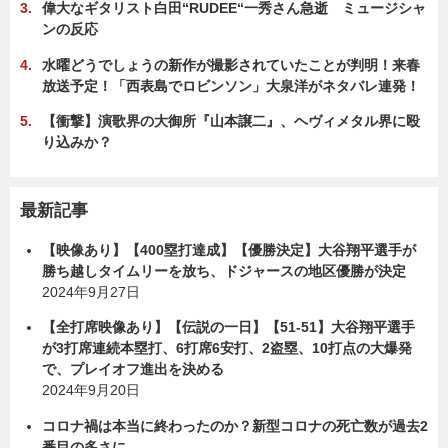
偉大なギタリスト白田“RUDEE“一秀さん急逝 ミュージシャ
ンの反応
水曜どうでしょうの新作が撮影されていたことが判明！来春
放送予定！「西表島でロビンソン」大泉洋がネタバレ連発！
【衝撃】演歌界の大御所『山本譲二』、ヘヴィメタル界に殴
り込みか？
最新記事
【映像あり】【400塁打達成】【優勝決定】大谷翔平選手が
勝ち越しタイムリーを放ち、ドジャースの地区優勝が決定
2024年9月27日
【全打席映像あり】【伝説の一日】【51-51】大谷翔平選手
が3打席連続本塁打、6打席6安打、2盗塁、10打点の大爆発
で、プレイオフ進出を決める
2024年9月20日
コロナ禍は本当に終わったのか？新型コロナの死亡数が過去2
番目の多さに