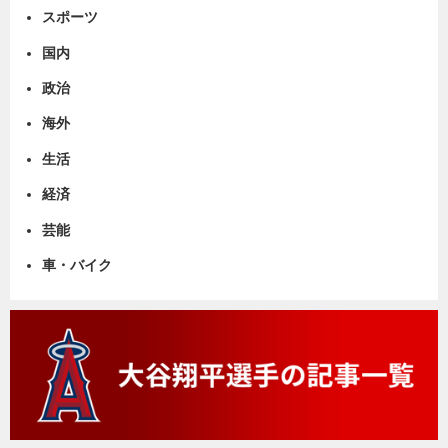
スポーツ
国内
政治
海外
生活
経済
芸能
車・バイク