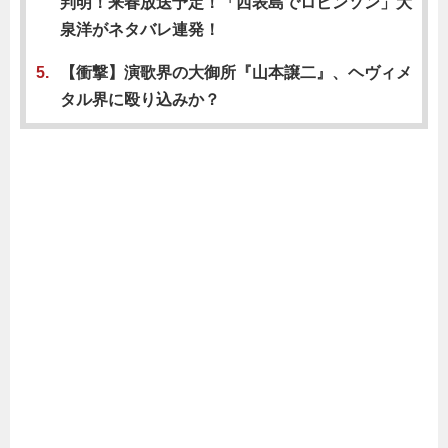
判明！来春放送予定！「西表島でロビンソン」大
泉洋がネタバレ連発！
【衝撃】演歌界の大御所『山本譲二』、ヘヴィメ
タル界に殴り込みか？