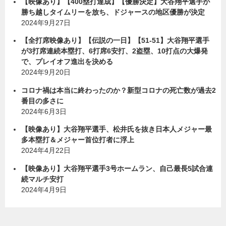
【映像あり】【400塁打達成】【優勝決定】大谷翔平選手が
勝ち越しタイムリーを放ち、ドジャースの地区優勝が決定
2024年9月27日
【全打席映像あり】【伝説の一日】【51-51】大谷翔平選手
が3打席連続本塁打、6打席6安打、2盗塁、10打点の大爆発
で、プレイオフ進出を決める
2024年9月20日
コロナ禍は本当に終わったのか？新型コロナの死亡数が過去2
番目の多さに
2024年6月3日
【映像あり】大谷翔平選手、松井氏を抜き日本人メジャー最
多本塁打＆メジャー首位打者に浮上
2024年4月22日
【映像あり】大谷翔平選手3号ホームラン、自己最長5試合連
続マルチ安打
2024年4月9日