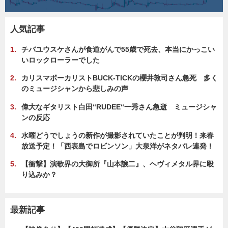
人気記事
チバユウスケさんが食道がんで55歳で死去、本当にかっこい
いロックローラーでした
カリスマボーカリストBUCK-TICKの櫻井敦司さん急死 多く
のミュージシャンから悲しみの声
偉大なギタリスト白田“RUDEE“一秀さん急逝 ミュージシャ
ンの反応
水曜どうでしょうの新作が撮影されていたことが判明！来春
放送予定！「西表島でロビンソン」大泉洋がネタバレ連発！
【衝撃】演歌界の大御所『山本譲二』、ヘヴィメタル界に殴
り込みか？
最新記事