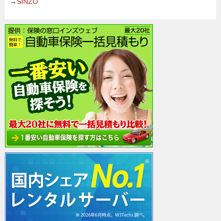
→
SINZO