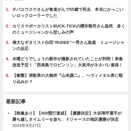
チバユウスケさんが食道がんで55歳で死去、本当にかっこい
いロックローラーでした
カリスマボーカリストBUCK-TICKの櫻井敦司さん急死 多く
のミュージシャンから悲しみの声
偉大なギタリスト白田“RUDEE“一秀さん急逝 ミュージシャ
ンの反応
水曜どうでしょうの新作が撮影されていたことが判明！来春
放送予定！「西表島でロビンソン」大泉洋がネタバレ連発！
【衝撃】演歌界の大御所『山本譲二』、ヘヴィメタル界に殴
り込みか？
最新記事
【映像あり】【400塁打達成】【優勝決定】大谷翔平選手が
勝ち越しタイムリーを放ち、ドジャースの地区優勝が決定
2024年9月27日