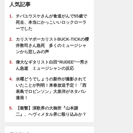
人気記事
チバユウスケさんが食道がんで55歳で
死去、本当にかっこいいロックローラ
ーでした
カリスマボーカリストBUCK-TICKの櫻
井敦司さん急死 多くのミュージシャ
ンから悲しみの声
偉大なギタリスト白田“RUDEE“一秀さ
ん急逝 ミュージシャンの反応
水曜どうでしょうの新作が撮影されて
いたことが判明！来春放送予定！「西
表島でロビンソン」大泉洋がネタバレ
連発！
【衝撃】演歌界の大御所『山本譲
二』、ヘヴィメタル界に殴り込みか？