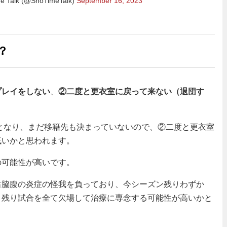
lk (@ShoTimeTalk)
September 16, 2023
？
プレイをしない
、
②二度と更衣室に戻って来ない（退団す
となり、まだ移籍先も決まっていないので、②二度と更衣室
低いかと思われます。
の可能性が高いです。
右脇腹の炎症の怪我を負っており、今シーズン残りわずか
、残り試合を全て欠場して治療に専念する可能性が高いかと