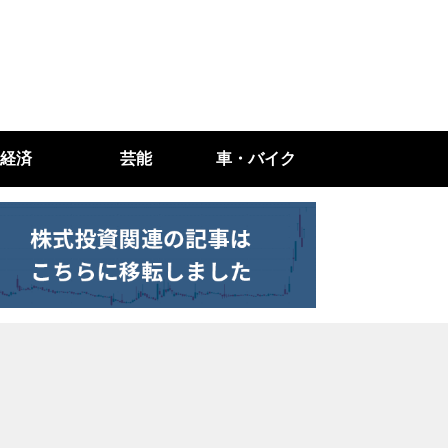
経済
芸能
車・バイク