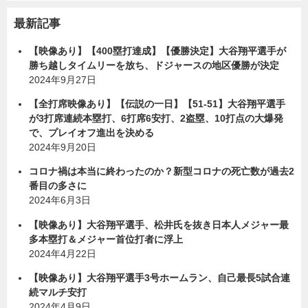
最新記事
【映像あり】【400塁打達成】【優勝決定】大谷翔平選手が
勝ち越しタイムリーを放ち、ドジャースの地区優勝が決定
2024年9月27日
【全打席映像あり】【伝説の一日】【51-51】大谷翔平選手
が3打席連続本塁打、6打席6安打、2盗塁、10打点の大爆発
で、プレイオフ進出を決める
2024年9月20日
コロナ禍は本当に終わったのか？新型コロナの死亡数が過去2
番目の多さに
2024年6月3日
【映像あり】大谷翔平選手、松井氏を抜き日本人メジャー最
多本塁打＆メジャー首位打者に浮上
2024年4月22日
【映像あり】大谷翔平選手3号ホームラン、自己最長5試合連
続マルチ安打
2024年4月9日