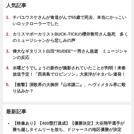
人気記事
チバユウスケさんが食道がんで55歳で死去、本当にかっこい
いロックローラーでした
カリスマボーカリストBUCK-TICKの櫻井敦司さん急死 多く
のミュージシャンから悲しみの声
偉大なギタリスト白田“RUDEE“一秀さん急逝 ミュージシャ
ンの反応
水曜どうでしょうの新作が撮影されていたことが判明！来春
放送予定！「西表島でロビンソン」大泉洋がネタバレ連発！
【衝撃】演歌界の大御所『山本譲二』、ヘヴィメタル界に殴
り込みか？
最新記事
【映像あり】【400塁打達成】【優勝決定】大谷翔平選手が
勝ち越しタイムリーを放ち、ドジャースの地区優勝が決定