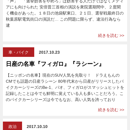
「声」 「選挙妨害をやめろ」は妨害する人だけではなくメディ
アにも向けられた 安倍晋三首相の演説を衆院選期間中、２度聞
く機会があった。１８日の池袋駅東口、２１日、選挙戦最終日の
秋葉原駅電気街口の演説だ… この問題に限らず、違法行為なら
逮
続きを読む >>
車・バイク
2017.10.23
日産の名車『フィガロ』『ラシーン』
【ニッポンの名車】現在のSUV人気を先取り！ ドラえもんの
CMでも話題の日産ラシーン 80年代末から日産がリリースしたパ
イクカーシリーズのBe-1、パオ、フィガロがスマッシュヒットを
記録したことは今でも鮮明に覚えている人も多いことだろう。こ
のパイクカーシリーズは今でもなお、高い人気を誇っており
続きを読む >>
政治
2017.10.10