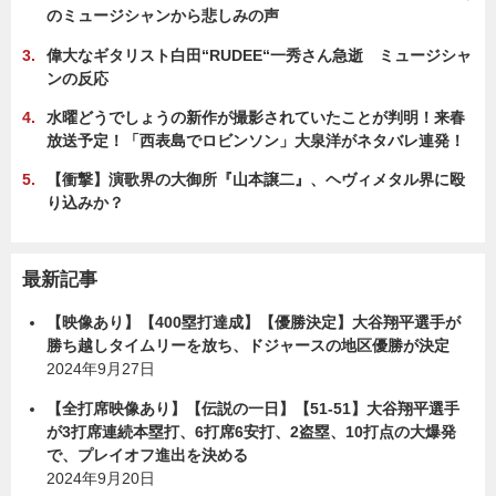
のミュージシャンから悲しみの声
偉大なギタリスト白田“RUDEE“一秀さん急逝 ミュージシャ
ンの反応
水曜どうでしょうの新作が撮影されていたことが判明！来春
放送予定！「西表島でロビンソン」大泉洋がネタバレ連発！
【衝撃】演歌界の大御所『山本譲二』、ヘヴィメタル界に殴
り込みか？
最新記事
【映像あり】【400塁打達成】【優勝決定】大谷翔平選手が
勝ち越しタイムリーを放ち、ドジャースの地区優勝が決定
2024年9月27日
【全打席映像あり】【伝説の一日】【51-51】大谷翔平選手
が3打席連続本塁打、6打席6安打、2盗塁、10打点の大爆発
で、プレイオフ進出を決める
2024年9月20日