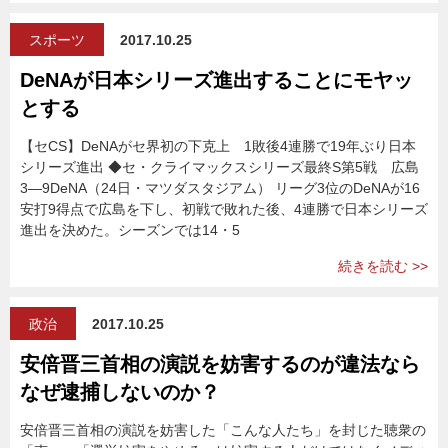
スポーツ
2017.10.25
DeNAが日本シリーズ進出することにモヤッ
とする
【セCS】DeNAがセ界初の下克上 1敗後4連勝で19年ぶり日本
シリーズ進出 ◆セ・クライマックスシリーズ最終S第5戦 広島
3―9DeNA（24日・マツダスタジアム） リーグ3位のDeNAが16
安打9得点で広島を下し、初戦で敗れた後、4連勝で日本シリーズ
進出を決めた。シーズンでは14・5
続きを読む >>
政治
2017.10.25
安倍晋三首相の演説を妨害するのが違法なら
なぜ逮捕しないのか？
安倍晋三首相の演説を妨害した「こんな人たち」を封じた聴衆の