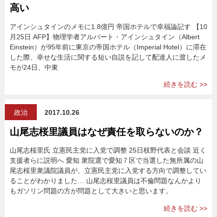
高い
アインシュタインのメモに1.8億円 帝国ホテルで幸福論記す 【10
月25日 AFP】物理学者アルバート・アインシュタイン（Albert
Einstein）が95年前に東京の帝国ホテル（Imperial Hotel）に滞在
した際、幸せな生活に関する短い自説を記して配達人に渡したメ
モが24日、中東
続きを読む >>
政治
2017.10.26
山尾志桜里議員はなぜ責任を取らないのか？
山尾志桜里氏 立憲民主党に入党で調整 25日枝野代表と会談 近く
支援者らに説明へ 愛知 衆院選で愛知７区で当選した無所属の山
尾志桜里衆議院議員が、立憲民主党に入党する方向で調整してい
ることがわかりました… 山尾志桜里議員は不倫問題なんかより
もガソリン問題の方が問題として大きいと思います。
続きを読む >>