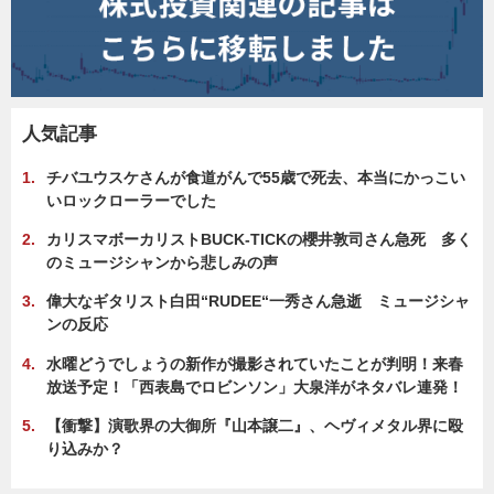
人気記事
チバユウスケさんが食道がんで55歳で死去、本当にかっこい
いロックローラーでした
カリスマボーカリストBUCK-TICKの櫻井敦司さん急死 多く
のミュージシャンから悲しみの声
偉大なギタリスト白田“RUDEE“一秀さん急逝 ミュージシャ
ンの反応
水曜どうでしょうの新作が撮影されていたことが判明！来春
放送予定！「西表島でロビンソン」大泉洋がネタバレ連発！
【衝撃】演歌界の大御所『山本譲二』、ヘヴィメタル界に殴
り込みか？